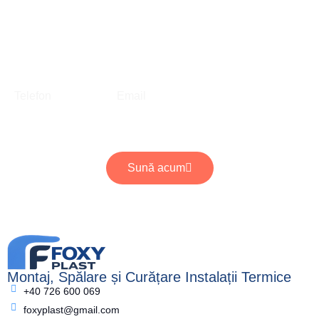
sau instalația are nevoie de curățare, ne puteți
contacta pentru evaluare și programare.
0726 600 069
foxyplast@gmail.com
Telefon
Email
Prețul se stabilește în funcție de acces, lungimea traseului, diametrul
conductei, tipul blocajului și complexitatea intervenției.
Sună acum
Montaj, Spălare și Curățare Instalații Termice
+40 726 600 069
foxyplast@gmail.com