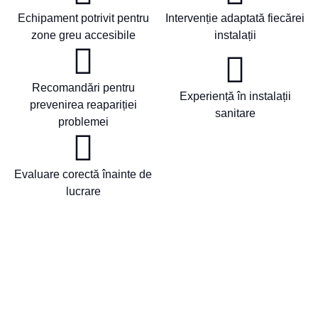
Echipament potrivit pentru
Intervenție adaptată fiecărei
zone greu accesibile
instalații
Recomandări pentru
Experiență în instalații
prevenirea reapariției
sanitare
problemei
Evaluare corectă înainte de
lucrare
Solicită o intervenție
Dacă apa se scurge greu, apar mirosuri neplăcute