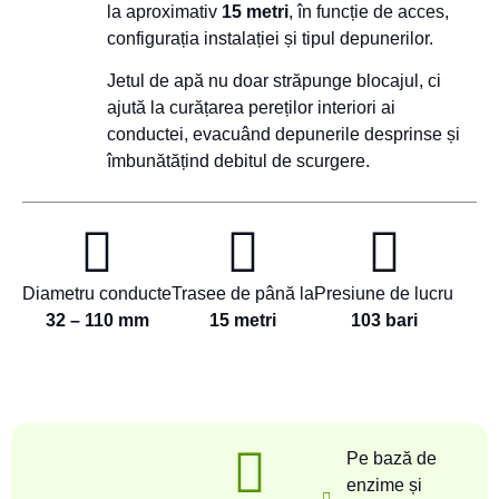
la aproximativ
15 metri
, în funcție de acces,
configurația instalației și tipul depunerilor.
Jetul de apă nu doar străpunge blocajul, ci
ajută la curățarea pereților interiori ai
conductei, evacuând depunerile desprinse și
îmbunătățind debitul de scurgere.
Diametru conducte
Trasee de până la
Presiune de lucru
32 – 110 mm
15 metri
103 bari
Pe bază de
enzime și