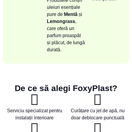
Produsele conțin
uleiuri esențiale
pure de
Mentă
și
Lemongrass
,
care oferă un
parfum proaspăt
și plăcut, de lungă
durată.
De ce să alegi FoxyPlast?
Serviciu specializat pentru
Curățare cu jet de apă, nu
instalații interioare
doar deblocare punctuală