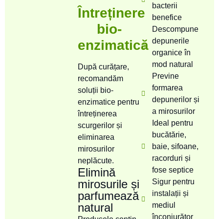
bacterii
Întreținere
benefice
bio-
Descompune
depunerile
enzimatică
organice în
mod natural
După curățare,
Previne
recomandăm
formarea
soluții bio-
depunerilor și
enzimatice pentru
a mirosurilor
întreținerea
Ideal pentru
scurgerilor și
bucătărie,
eliminarea
baie, sifoane,
mirosurilor
racorduri și
neplăcute.
Elimină
fose septice
mirosurile și
Sigur pentru
parfumează
instalații și
natural
mediul
înconjurător