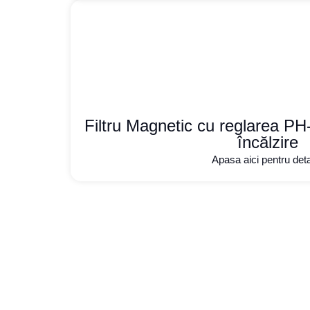
Filtru Magnetic cu reglarea PH-
încălzire
Apasa aici pentru detal
Aveți un buget sta
Contactați-ne acum pentru o ofertă person
întrebări ați avea, specific cerințelor dum