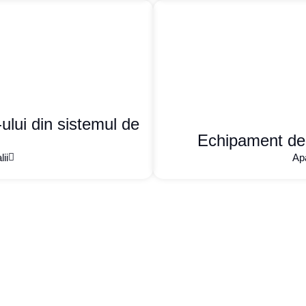
ului din sistemul de
Echipament de 
ii
Apa
bilit?
alizată sau pentru a vă putea răspunde la orice
neavoastră!