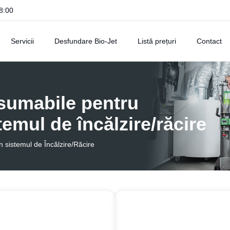
18:00
Servicii
Desfundare Bio-Jet
Listă prețuri
Contact
sumabile pentru
temul de încălzire/răcire
 sistemul de Încălzire/Răcire