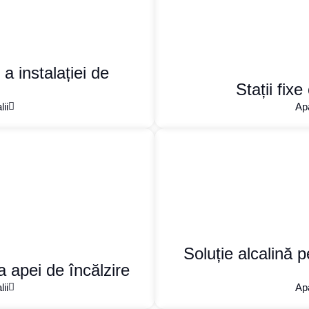
a instalației de
Stații fix
ii
Apa
Soluție alcalină 
 apei de încălzire
ii
Apa