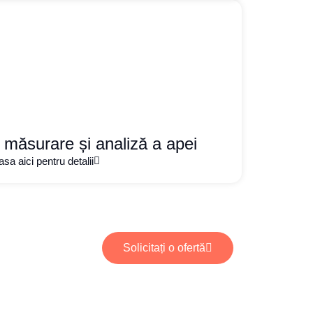
măsurare și analiză a apei
sa aici pentru detalii
Solicitați o ofertă