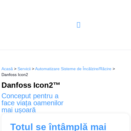
Acasă
>
Servicii
>
Automatizare Sisteme de Încălzire/Răcire
>
Danfoss Icon2
Danfoss Icon2™
Conceput pentru a
face viața oamenilor
mai ușoară
Totul se întâmplă mai