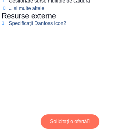
Gestionare surse multiple de căldură
... și multe altele
Resurse externe
Specificații Danfoss Icon2
Aveți un buget
stabilit?
Contactați-ne acum pentru o ofertă personalizată sau
pentru a vă putea răspunde la orice întrebări ați avea,
specific cerințelor dumneavoastră!
Solicitați o ofertă