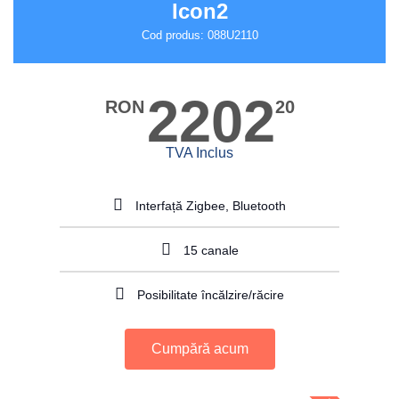
Icon2
Cod produs: 088U2110
2202
RON
20
TVA Inclus
Interfață Zigbee, Bluetooth
15 canale
Posibilitate încălzire/răcire
Cumpără acum