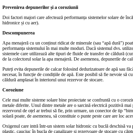
Prevenirea depunerilor și a coroziunii
Doi factori majori care afectează performanța sistemelor solare de încăl
hidronice și cu aer).
Descompunerea
Apa menajeră cu un conținut ridicat de minerale (sau “apă dură”) poa
performanța sistemului în mai multe moduri. Dacă sistemul dvs. utilizeaz
sistemele care utilizează alte tipuri de fluide de transfer de căldură (
de la colectorul solar la apa menajeră. De asemenea, depunerile de cal
Puteți evita depunerile de calcar folosind dedurizatoare de apă sau făc
necesar, în funcție de condițiile de apă. Este posibil să fie nevoie să 
căldură amplasat în interiorul unui rezervor de stocare.
Coroziune
Cele mai multe sisteme solare bine proiectate se confruntă cu o corozi
metale diferite. Unul dintre metale are o sarcină electrică pozitivă mai
rezervorul de oțel ar trebui să fie, prin urmare, un conector de tip “bi
solară poate, de asemenea, să constituie o punte peste care are loc ace
Oxigenul care intră într-un sistem solar hidronic cu buclă deschisă va 
plastic, cauciuc în bucla de canalizare și rezervoare de stocare cu căptu