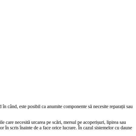
nd în când, este posibil ca anumite componente să necesite reparații sau
rile care necesită urcarea pe scări, mersul pe acoperișuri, lipirea sau
or în scris înainte de a face orice lucrare. În cazul sistemelor cu daune