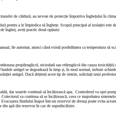
de transfer de căldură, au nevoie de protecție împotriva înghețului în clim
lui) pentru a le împiedica să înghețe. Scopul principal al izolației este d
 de îngheț, aveți practic două opțiuni:
manual, fie automat, atunci când există posibilitatea ca temperatura să sc
totdeauna propilenglicol, niciodată sau etilenglicol din cauza toxicității)
 Fluidele antigel se degradează în timp și, în mod normal, trebuie schimb
oluției antigel. Dacă dețineți acest tip de sistem, solicitați unui profesion
caldă, dar soarele continuă să încălzească apa. Controlerul va opri pomp
. Colectorul va continua să se încălzească, ceea ce majoritatea sistemelo
. Evacuarea fluidului înapoi într-un rezervor de drenaj poate evita aceas
e din apă din rezervor în caz de supraîncălzire.