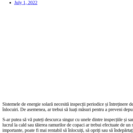
July 1, 2022
Sistemele de energie solară necesită inspecții periodice și întreținere
înlocuiri. De asemenea, ar trebui să luați măsuri pentru a preveni depu
S-ar putea să vă puteți descurca singur cu unele dintre inspecțiile și sar
lucrul la cald sau tăierea ramurilor de copaci ar trebui efectuate de un 
importante, poate fi mai rentabil să înlocuiți, să opriți sau să îndepărtați