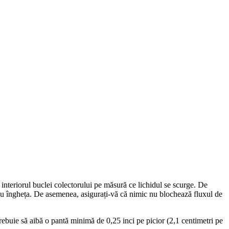
 interiorul buclei colectorului pe măsură ce lichidul se scurge. De
 a nu îngheța. De asemenea, asigurați-vă că nimic nu blochează fluxul de
rebuie să aibă o pantă minimă de 0,25 inci pe picior (2,1 centimetri pe