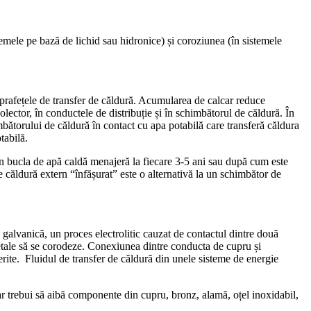
temele pe bază de lichid sau hidronice) și coroziunea (în sistemele
rafețele de transfer de căldură. Acumularea de calcar reduce
lector, în conductele de distribuție și în schimbătorul de căldură. În
imbătorului de căldură în contact cu apa potabilă care transferă căldura
tabilă.
rin bucla de apă caldă menajeră la fiecare 3-5 ani sau după cum este
e căldură extern “înfășurat” este o alternativă la un schimbător de
galvanică, un proces electrolitic cauzat de contactul dintre două
 metale să se corodeze. Conexiunea dintre conducta de cupru și
erite. Fluidul de transfer de căldură din unele sisteme de energie
ar trebui să aibă componente din cupru, bronz, alamă, oțel inoxidabil,