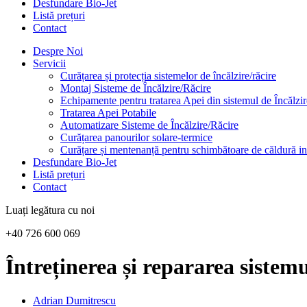
Desfundare Bio-Jet
Listă prețuri
Contact
Despre Noi
Servicii
Curățarea și protecția sistemelor de încălzire/răcire
Montaj Sisteme de Încălzire/Răcire
Echipamente pentru tratarea Apei din sistemul de Încălzi
Tratarea Apei Potabile
Automatizare Sisteme de Încălzire/Răcire
Curățarea panourilor solare-termice
Curățare și mentenanță pentru schimbătoare de căldură in
Desfundare Bio-Jet
Listă prețuri
Contact
Luați legătura cu noi
+40 726 600 069
Întreținerea și repararea sistemu
Adrian Dumitrescu