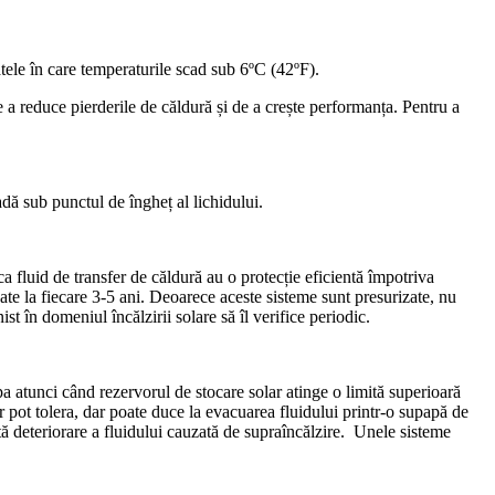
atele în care temperaturile scad sub 6ºC (42ºF).
e a reduce pierderile de căldură și de a crește performanța. Pentru a
adă sub punctul de îngheț al lichidului.
 ca fluid de transfer de căldură au o protecție eficientă împotriva
ate la fiecare 3-5 ani. Deoarece aceste sisteme sunt presurizate, nu
ist în domeniul încălzirii solare să îl verifice periodic.
a atunci când rezervorul de stocare solar atinge o limită superioară
r pot tolera, dar poate duce la evacuarea fluidului printr-o supapă de
tă deteriorare a fluidului cauzată de supraîncălzire. Unele sisteme