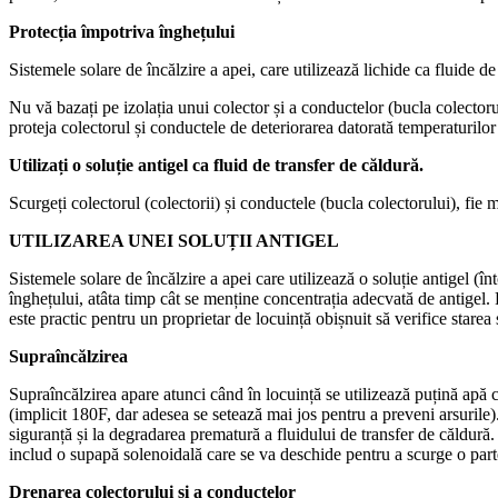
Protecția împotriva înghețului
Sistemele solare de încălzire a apei, care utilizează lichide ca fluide 
Nu vă bazați pe izolația unui colector și a conductelor (bucla colectoru
proteja colectorul și conductele de deteriorarea datorată temperaturilor
Utilizați o soluție antigel ca fluid de transfer de căldură.
Scurgeți colectorul (colectorii) și conductele (bucla colectorului), fie 
UTILIZAREA UNEI SOLUȚII ANTIGEL
Sistemele solare de încălzire a apei care utilizează o soluție antigel (în
înghețului, atâta timp cât se menține concentrația adecvată de antigel.
este practic pentru un proprietar de locuință obișnuit să verifice starea s
Supraîncălzirea
Supraîncălzirea apare atunci când în locuință se utilizează puțină apă 
(implicit 180F, dar adesea se setează mai jos pentru a preveni arsurile)
siguranță și la degradarea prematură a fluidului de transfer de căldură
includ o supapă solenoidală care se va deschide pentru a scurge o part
Drenarea colectorului și a conductelor