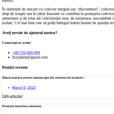
metru).
În sistemele de stocare cu colector integral sau “discontinuu”, colectoru
timp de noapte sau în zilele înnorate va contribui la protejarea colect
alimentare și de retur ale colectorului sunt, de asemenea, susceptibile d
izolate. Cel mai bine este să goliți întregul sistem înainte de apariția 
Aveți nevoie de ajutorul nostru?
Contactați-ne acum!
+40 726 600 069
foxy​plast​@​gmail​.​com
Postări recente
Sfaturi practice pentru tratarea apei din sistemul de incalzire !
March 6, 2023
Citiți articolul
Protecția impotriva calcarului.