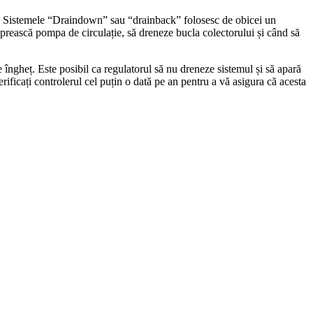
gheț. Sistemele “Draindown” sau “drainback” folosesc de obicei un
 oprească pompa de circulație, să dreneze bucla colectorului și când să
 îngheț. Este posibil ca regulatorul să nu dreneze sistemul și să apară
rificați controlerul cel puțin o dată pe an pentru a vă asigura că acesta