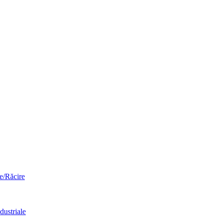
re/Răcire
dustriale