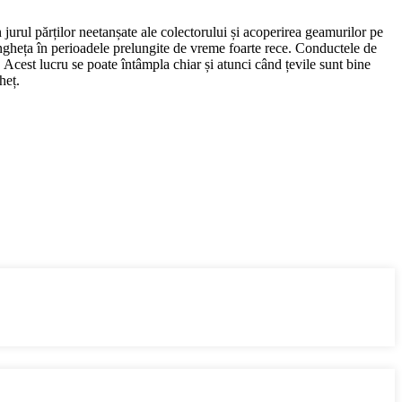
n jurul părților neetanșate ale colectorului și acoperirea geamurilor pe
 îngheța în perioadele prelungite de vreme foarte rece. Conductele de
. Acest lucru se poate întâmpla chiar și atunci când țevile sunt bine
heț.