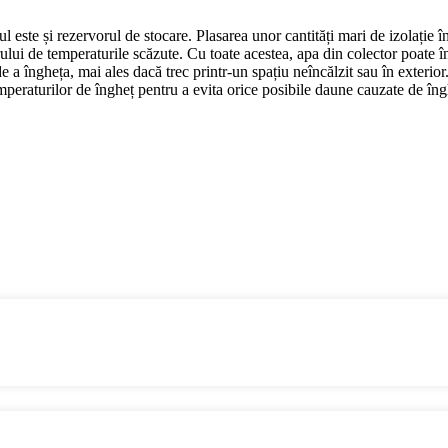
l este și rezervorul de stocare. Plasarea unor cantități mari de izolație î
orului de temperaturile scăzute. Cu toate acestea, apa din colector poate
e a îngheța, mai ales dacă trec printr-un spațiu neîncălzit sau în exterior
temperaturilor de îngheț pentru a evita orice posibile daune cauzate de îng