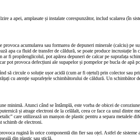
zire a apei, amplasate și instalate corespunzător, includ scalarea (în sis
te provoca acumularea sau formarea de depuneri minerale (calciu) pe sup
ă apa ca fluid de transfer de căldură, se poate produce incrustație în co
cum ar fi propilenglicolul, pot apărea depuneri de calcar pe suprafața sch
car pot provoca defecțiuni ale supapelor și pompelor pe bucla de apă po
ând să circule o soluție ușor acidă (cum ar fi oțetul) prin colector sau p
curățați cu atenție suprafețele schimbătorului de căldură. Un schimbător d
une minimă. Atunci când se întâmplă, este vorba de obicei de coroziune 
 puternică și atrage electroni de la celălalt, ceea ce face ca unul dintre
metalic” care utilizează un manșon de plastic pentru a separa metalele dif
st schimb de electroni.
provoca rugină în orice componentă din fier sau oțel. Astfel de sisteme 
șeală din plastic sau sticlă.