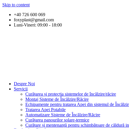
Skip to content
+40 726 600 069
foxyplast@gmail.com
Luni-Vineri: 09:00 - 18:00
Despre Noi
Servicii
Curățarea și protecția sistemelor de încălzire/răcire
Montaj Sisteme de Încălzire/Răcire
Echipamente pentru tratarea Apei din sistemul de Încălzi
Tratarea Apei Potabile
Automatizare Sisteme de Încălzire/Răcire
Curățarea panourilor solare-termice
Curățare și mentenanță pentru schimbătoare de căldură in