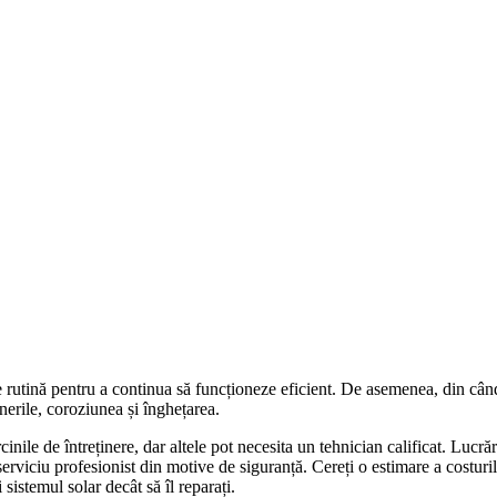
 de rutină pentru a continua să funcționeze eficient. De asemenea, din câ
nerile, coroziunea și înghețarea.
cinile de întreținere, dar altele pot necesita un tehnician calificat. Lucră
serviciu profesionist din motive de siguranță. Cereți o estimare a costuril
 sistemul solar decât să îl reparați.