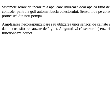
Sistemele solare de încălzire a apei care utilizează doar apă ca fluid 
controler pentru a goli automat bucla colectorului. Senzorii de pe cole
pornească din nou pompa.
Amplasarea necorespunzătoare sau utilizarea unor senzori de calitate inf
daune costisitoare cauzate de îngheț. Asigurați-vă că senzorul (senzorii
funcționează corect.