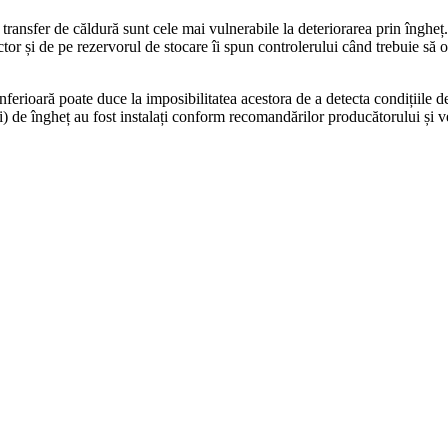
de transfer de căldură sunt cele mai vulnerabile la deteriorarea prin în
ctor și de pe rezervorul de stocare îi spun controlerului când trebuie să
erioară poate duce la imposibilitatea acestora de a detecta condițiile de
) de îngheț au fost instalați conform recomandărilor producătorului și ve